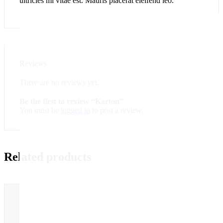
ultricies mi vitae est. Mauris placerat eleifend leo.
Reviews
There are no reviews yet.
Be the first to review “Karton”
You must be
logged in
to post a review.
Related products