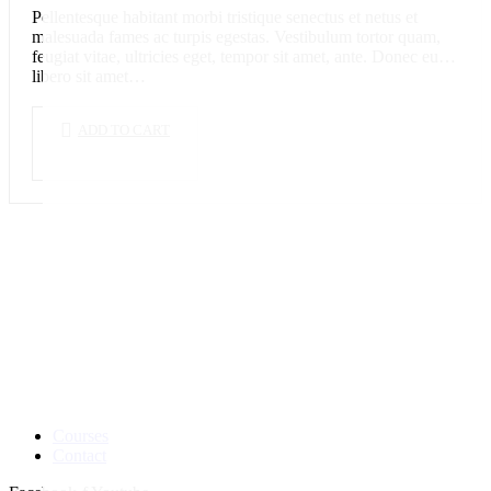
Pellentesque habitant morbi tristique senectus et netus et
malesuada fames ac turpis egestas. Vestibulum tortor quam,
feugiat vitae, ultricies eget, tempor sit amet, ante. Donec eu
libero sit amet…
ADD TO CART
Courses
Contact